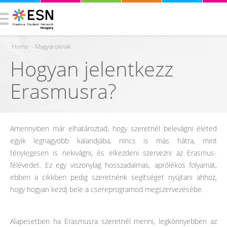
Home
›
Magyaroknak
Hogyan jelentkezz
You are here
Erasmusra?
Amennyiben már elhatároztad, hogy szeretnél belevágni életed
egyik legnagyobb kalandjába, nincs is más hátra, mint
ténylegesen is nekivágni, és elkezdeni szervezni az Erasmus-
félévedet. Ez egy viszonylag hosszadalmas, aprólékos folyamat,
ebben a cikkben pedig szeretnénk segítséget nyújtani ahhoz,
hogy hogyan kezdj bele a csereprogramod megszervezésébe.
Alapesetben ha Erasmusra szeretnél menni, legkönnyebben az