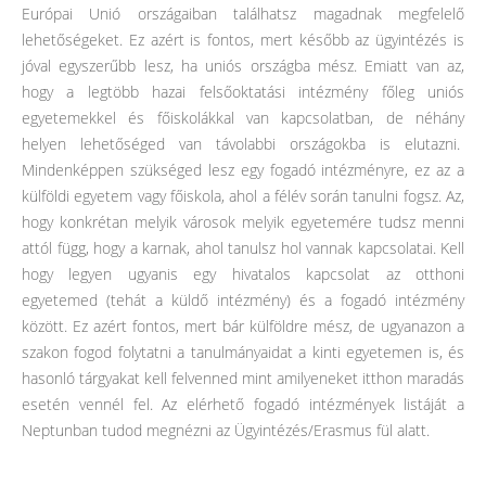
Európai Unió országaiban találhatsz magadnak megfelelő
lehetőségeket. Ez azért is fontos, mert később az ügyintézés is
jóval egyszerűbb lesz, ha uniós országba mész. Emiatt van az,
hogy a legtöbb hazai felsőoktatási intézmény főleg uniós
egyetemekkel és főiskolákkal van kapcsolatban, de néhány
helyen lehetőséged van távolabbi országokba is elutazni.
Mindenképpen szükséged lesz egy fogadó intézményre, ez az a
külföldi egyetem vagy főiskola, ahol a félév során tanulni fogsz. Az,
hogy konkrétan melyik városok melyik egyetemére tudsz menni
attól függ, hogy a karnak, ahol tanulsz hol vannak kapcsolatai. Kell
hogy legyen ugyanis egy hivatalos kapcsolat az otthoni
egyetemed (tehát a küldő intézmény) és a fogadó intézmény
között. Ez azért fontos, mert bár külföldre mész, de ugyanazon a
szakon fogod folytatni a tanulmányaidat a kinti egyetemen is, és
hasonló tárgyakat kell felvenned mint amilyeneket itthon maradás
esetén vennél fel. Az elérhető fogadó intézmények listáját a
Neptunban tudod megnézni az Ügyintézés/Erasmus fül alatt.