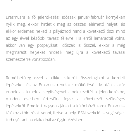
Erasmusra a fő jelentkezési időszak január-február környékén
nyílik meg, ekkor hirdetik meg az összes elérhető helyet, és
ekkor érdemes neked is pályáznod mind a következő őszi, mind
az egy évvel későbbi tavaszi félévre. Ha erről lemaradtál volna,
akkor van egy pótpályázati időszak is ősszel, ekkor a még
megmaradt helyeket hirdetik meg újra a következő tavaszi
szemeszterre vonatkozóan.
Remélhetőleg ezzel a cikkel sikerült összefoglalni a kezdeti
lépéseket és az Erasmus rendszer működését. Miután - akár
ennek a cikknek a segítségével - belekezdtél a jelentkezésbe,
minden esetben értesülni fogsz a következő szükséges
lépésekről. Emellett nagyon ajánlott a különböző karok Erasmus-
tájékoztatóin részt venni, illetve a helyi ESN szekció is segítséget
tud nyújtani ha elakadnál az ügyintézésben.