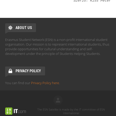
Szerző: Kiss Péter
ABOUT US
Erasmus Student Network (ESN) is a non-profit international student
organisation. Our mission is to represent international students, thus
provide opportunities for cultural understanding and self-
development under the principle of Students Helping Students.
PRIVACY POLICY
You can find our
Privacy Policy here
.
The ESN Satellite is made by the IT committee of ESN
International