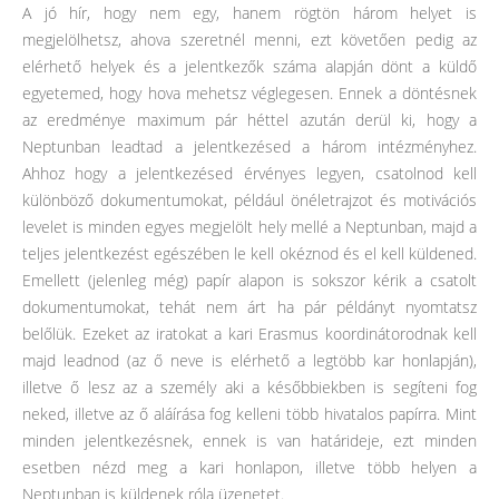
A jó hír, hogy nem egy, hanem rögtön három helyet is
megjelölhetsz, ahova szeretnél menni, ezt követően pedig az
elérhető helyek és a jelentkezők száma alapján dönt a küldő
egyetemed, hogy hova mehetsz véglegesen. Ennek a döntésnek
az eredménye maximum pár héttel azután derül ki, hogy a
Neptunban leadtad a jelentkezésed a három intézményhez.
Ahhoz hogy a jelentkezésed érvényes legyen, csatolnod kell
különböző dokumentumokat, például önéletrajzot és motivációs
levelet is minden egyes megjelölt hely mellé a Neptunban, majd a
teljes jelentkezést egészében le kell okéznod és el kell küldened.
Emellett (jelenleg még) papír alapon is sokszor kérik a csatolt
dokumentumokat, tehát nem árt ha pár példányt nyomtatsz
belőlük. Ezeket az iratokat a kari Erasmus koordinátorodnak kell
majd leadnod (az ő neve is elérhető a legtöbb kar honlapján),
illetve ő lesz az a személy aki a későbbiekben is segíteni fog
neked, illetve az ő aláírása fog kelleni több hivatalos papírra. Mint
minden jelentkezésnek, ennek is van határideje, ezt minden
esetben nézd meg a kari honlapon, illetve több helyen a
Neptunban is küldenek róla üzenetet.