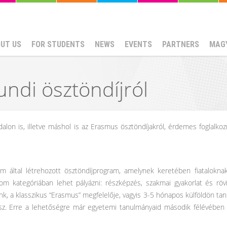
UT US
FOR STUDENTS
NEWS
EVENTS
PARTNERS
MAG
di ösztöndíjról
lon is, illetve máshol is az Erasmus ösztöndíjakról, érdemes foglalkoz
 által létrehozott ösztöndíjprogram, amelynek keretében fiataloknak
m kategóriában lehet pályázni: részképzés, szakmai gyakorlat és röv
, a klasszikus “Erasmus” megfelelője, vagyis 3-5 hónapos külföldön tan
ulsz. Erre a lehetőségre már egyetemi tanulmányaid második félévében