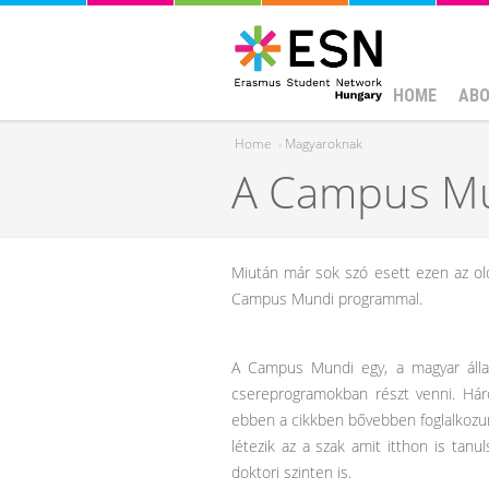
HOME
ABO
Home
›
Magyaroknak
A Campus Mun
You are here
Miután már sok szó esett ezen az olda
Campus Mundi programmal.
A Campus Mundi egy, a magyar állam
csereprogramokban részt venni. Háro
ebben a cikkben bővebben foglalkozunk
létezik az a szak amit itthon is tan
doktori szinten is.