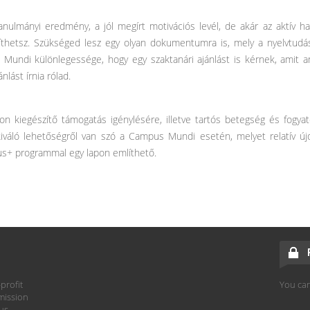
tanulmányi eredmény, a jól megírt motivációs levél, de akár az aktív h
síthetsz. Szükséged lesz egy olyan dokumentumra is, mely a nyelvtudáso
s Mundi különlegessége, hogy egy szaktanári ajánlást is kérnek, amit an
nlást írnia rólad.
pon kiegészítő támogatás igénylésére, illetve tartós betegség és fogy
kiváló lehetőségről van szó a Campus Mundi esetén, melyet relatív ú
us+ programmal egy lapon említhető.
profit
You can
mission
hus