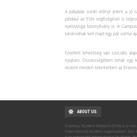
A pályázás során előnyt jelent a jó 
például az ESN segítségével is telje
nyelvvizsga bizonyítvány is. A Campu
tanárodnak kell majd egy pár sornyi ajá
Emellett lehetőség van szociális ala
nyújtani. Összességében tehát egy 
viszont minden tekintetben az Erasm
ABOUT US
Erasmus Student Network (ESN) is a non-
international student organisation. Our 
is to represent international students, t