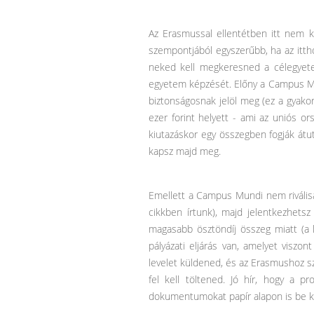
Az Erasmussal ellentétben itt nem k
szempontjából egyszerűbb, ha az itth
neked kell megkeresned a célegyetem
egyetem képzését. Előny a Campus Mun
biztonságosnak jelöl meg (ez a gyakor
ezer forint helyett - ami az uniós or
kiutazáskor egy összegben fogják átu
kapsz majd meg.
Emellett a Campus Mundi nem rivális
cikkben írtunk), majd jelentkezhe
magasabb ösztöndíj összeg miatt (a
pályázati eljárás van, amelyet viszon
levelet küldened, és az Erasmushoz s
fel kell töltened. Jó hír, hogy a p
dokumentumokat papír alapon is be kel