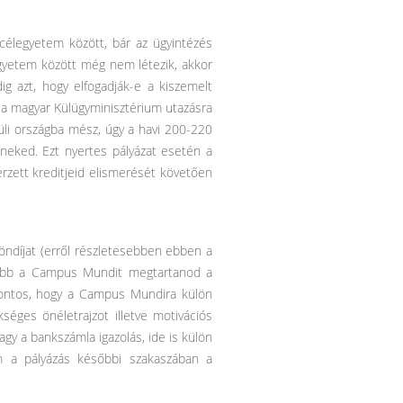
célegyetem között, bár az ügyintézés
egyetem között még nem létezik, akkor
g azt, hogy elfogadják-e a kiszemelt
 a magyar Külügyminisztérium utazásra
vüli országba mész, úgy a havi 200-220
k neked. Ezt nyertes pályázat esetén a
rzett kreditjeid elismerését követően
ndíjat (erről részletesebben ebben a
sebb a Campus Mundit megtartanod a
Fontos, hogy a Campus Mundira külön
kséges önéletrajzot illetve motivációs
y a bankszámla igazolás, ide is külön
 ám a pályázás későbbi szakaszában a