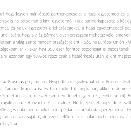
ell hogy legyen már létező partnerkapcsolat a hazai egyetemed és a 
oniak is hallottak már a kinti egyetemről. Ha a partnerkapcsolat a két 
et, és velük egyeztetni a lehetőségeket, a hazai egyetemeddel pedi
di javára, hogy a világ bármely olyan országába mehetsz vele, amelyet
latban a világ szinte minden országát jelenti). Sőt, ha Európai Unión kí
szágokban jár - akár havi 350 ezer forintos ösztöndíjat is biztosítana
talni, azonban egy 10%-os részt csak a hazaérkezés után, a kint megsze
a az Erasmus programnak. Nyugodtan megpályázhatod az Erasmus ösztö
tsz a Campus Mundira is, és ha mindkettőt megkapod, akkor érdeme
 két ösztöndíjat természetesen nem lehet egyszerre igénybe venni). 
t rugalmasan, kéthavonta el is bírálnak. Ne felejtsd el, hogy ide is szü
zükséges dokumentumokat, mint például a korábbi vizsgaeredményeid vag
rogramnak van saját ügyintézési felülete a scholarship.hu oldalon,
l nyújtani.