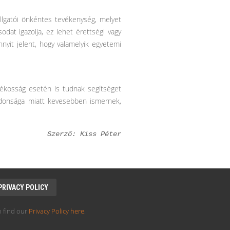
allgatói önkéntes tevékenység, melyet
dat igazolja, ez lehet érettségi vagy
nyit jelent, hogy valamelyik egyetemi
atékosság esetén is tudnak segítséget
jdonsága miatt kevesebben ismernek,
Szerző: Kiss Péter
PRIVACY POLICY
 find our
Privacy Policy here
.